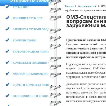
Отправить заявку
Главная
Архив новостей
ОМЗ-
ТРУБЫ ППУ
зарубежных материалов и компоне
ОМЗ-Спецсталь
ИЗОЛЯЦИЯ ТРУБ ППУ
вопросам сниж
зарубежных м
ЭЛЕМЕНТЫ ТРУБОПРОВОДА
Представители компании ОМ
КОМПЕНСАТОРЫ
Центром компетенций тех
технологического развития».
ТРУБОПРОВОДНАЯ АРМАТУРА
снижения зависимости россий
поставок зарубежных материа
КОМПЛЕКТЫ ИЗОЛЯЦИИ СТЫКОВ
С докладом на тему готовности
продаж компании ОМЗ-Спец
высокотехнологичного оборудова
МОНТАЖ ТРУБОПРОВОДОВ
территории России позволит сни
Докладчик также рассказал о в
СЫРЬЕ И КОМПЛЕКТУЮЩИЕ
марок сталей, позволяющих акти
импортных аналогов. Эти разр
ОБОРУДОВАНИЕ И ТЕХНОЛОГИИ
использоваться в новых проек
изготовления металлургической 