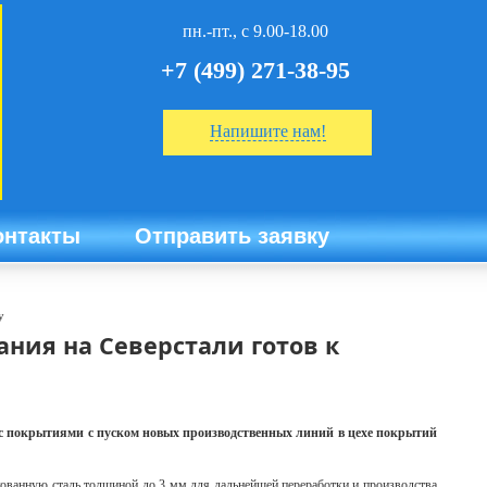
пн.-пт., с 9.00-18.00
+7 (499) 271-38-95
Напишите нам!
онтакты
Отправить заявку
у
ния на Северстали готов к
с покрытиями с пуском новых производственных линий в цехе покрытий
кованную сталь толщиной до 3 мм для дальнейшей переработки и производства