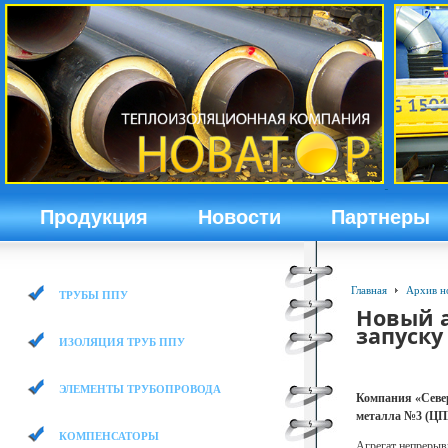
Продукция
Новости
Партнеры
Главная
Архив н
ТРУБЫ ППУ
Новый а
запуску
ИЗОЛЯЦИЯ ТРУБ ППУ
ЭЛЕМЕНТЫ ТРУБОПРОВОДА
Компания «Севе
металла №3 (ЦПМ
КОМПЕНСАТОРЫ
Агрегат непрерыв