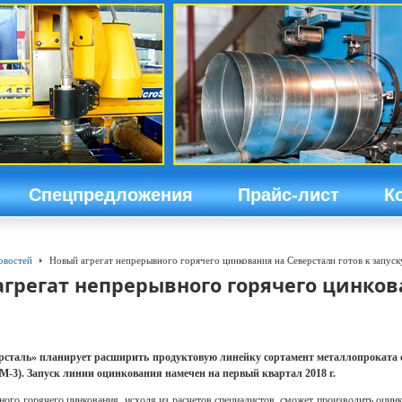
Спецпредложения
Прайс-лист
К
овостей
Новый агрегат непрерывного горячего цинкования на Северстали готов к запуск
грегат непрерывного горячего цинкова
рсталь» планирует расширить продуктовую линейку сортамент металлопроката 
-3). Запуск линии оцинкования намечен на первый квартал 2018 г.
ного горячего цинкования, исходя из расчетов специалистов, сможет производить оцин