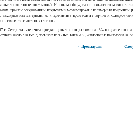
льные тонкостенные конструкции). На новом оборудовании появится возможность вы
омом, прокат с бесхроматным покрытием и металлопрокат с полимерным покрытием (
ко лакокрасочные материалы, но и применять в производстве горячее и холодное лам
росы самых взыскательных клиентов.
17 г. Северсталь увеличила продажи проката с покрытиями на 13% по сравнению с а
ставили около 570 тыс. т, превысив на 93 тыс. тонн (20%) аналогичные показатели 2016 г
< Предыдущая
След