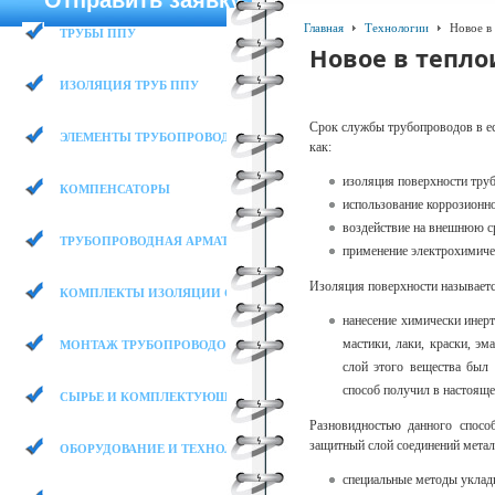
Отправить заявку
Главная
Технологии
Новое в 
ТРУБЫ ППУ
Новое в тепло
ИЗОЛЯЦИЯ ТРУБ ППУ
Срок службы трубопроводов в ес
ЭЛЕМЕНТЫ ТРУБОПРОВОДА
как:
изоляция поверхности трубы
КОМПЕНСАТОРЫ
использование коррозионно
воздействие на внешнюю ср
ТРУБОПРОВОДНАЯ АРМАТУРА
применение электрохимиче
Изоляция поверхности называетс
КОМПЛЕКТЫ ИЗОЛЯЦИИ СТЫКОВ
нанесение химически инерт
мастики, лаки, краски, э
МОНТАЖ ТРУБОПРОВОДОВ
слой этого вещества был
способ получил в настояще
СЫРЬЕ И КОМПЛЕКТУЮЩИЕ
Разновидностью данного способ
защитный слой соединений металл
ОБОРУДОВАНИЕ И ТЕХНОЛОГИИ
специальные методы укладк