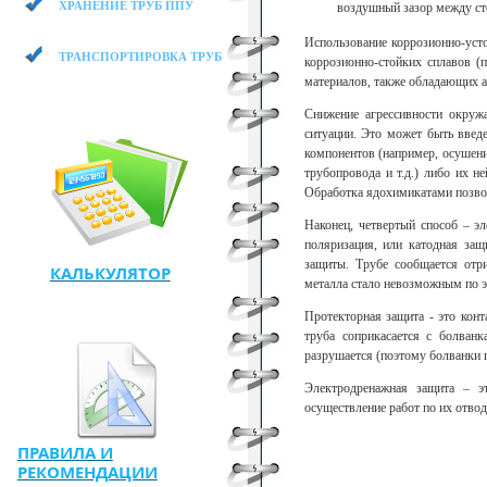
ХРАНЕНИЕ ТРУБ ППУ
воздушный зазор между ст
Использование коррозионно-усто
ТРАНСПОРТИРОВКА ТРУБ ППУ
коррозионно-стойких сплавов (
материалов, также обладающих а
Снижение агрессивности окружа
ситуации. Это может быть введ
компонентов (например, осушение
трубопровода и т.д.) либо их 
Обработка ядохимикатами позвол
Наконец, четвертый способ – эл
поляризация, или катодная защ
защиты. Трубе сообщается отри
КАЛЬКУЛЯТОР
металла стало невозможным по 
Протекторная защита - это кон
труба соприкасается с болванк
разрушается (поэтому болванки 
Электродренажная защита – э
осуществление работ по их отвод
ПРАВИЛА И
РЕКОМЕНДАЦИИ